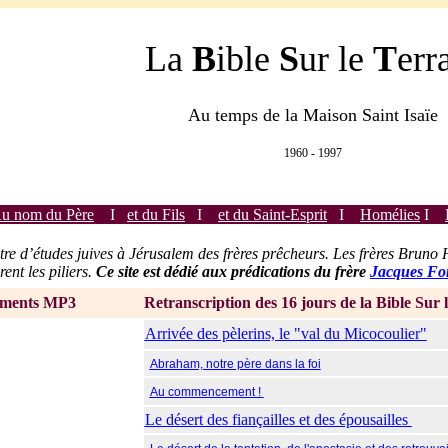
La
B
ible
S
ur le
T
err
Au temps de la Maison Saint Isaïe
1960 - 1997
u nom du Père
I
et du Fils
I
et du Saint-Esprit
I
Homélies
I
tre d’études juives à Jérusalem des frères prêcheurs. Les frères Bruno
rent les piliers.
Ce site est dédié aux prédications du frère
Jacques Fo
P3 Retranscription des 16 jours de la Bible Sur le
Arrivée des pèlerins, le "val du Micocoulier"
Abraham, notre père dans la foi
Au commencement !
Le désert des fiançailles et des épousailles