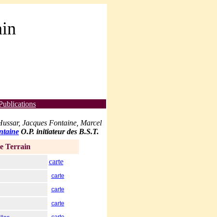
ain
Publications
 Hussar, Jacques Fontaine, Marcel
ntaine
O.P. initiateur des B.S.T.
 Terrain
carte
carte
carte
carte