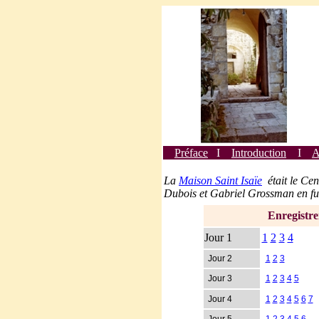
Préface
I
Introduction
I
A
La
Maison Saint Isaïe
était le Cen
Dubois et Gabriel
Grossman
en fu
Enregistrements M
Jour 1
1
2
3
4
Jour 2
1
2
3
Jour 3
1
2
3
4
5
Jour 4
1
2
3
4
5
6
7