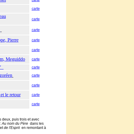
carte
lles
carte
veau
carte
h
carte
pe, Pierre
carte
carte
alem, Meguiddo
carte
é"
carte
azoréen
carte
carte
et le retour
carte
carte
 deux, puis trois et avec
:
Au nom du Père
dans les
 et
de l'Esprit
en remontant à