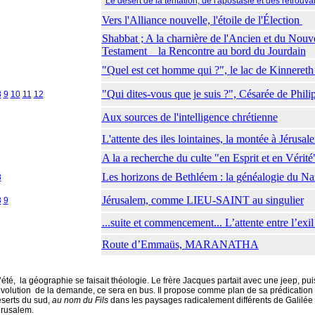
Le désert de la tentation, de l'apostasie et des retrouvai
Vers l'Alliance nouvelle, l'étoile de l'Élection
Shabbat ; A la charnière de l'Ancien et du Nou
Testament la Rencontre au bord du Jourdain
"Quel est cet homme qui ?", le lac de Kinneret
"Qui dites-vous que je suis ?", Césarée de Philip
8
9
10
11
12
Aux sources de l'intelligence chrétienne
L'attente des iles lointaines, la montée à Jérus
A la a recherche du culte "en Esprit et en Vérit
Les horizons de Bethléem : la généalogie du N
8
Jérusalem, comme LIEU-SAINT au singulier
8
9
...suite et commencement... L’attente entre l’exil 
Route d’Emmaüs, MARANATHA
’été, la géographie se faisait théologie. Le frère Jacques partait avec une jeep, puis
évolution de la demande, ce sera en bus. Il propose comme plan de sa prédication 
serts du sud,
au nom du Fils
dans les paysages radicalement différents de Galilée
érusalem.